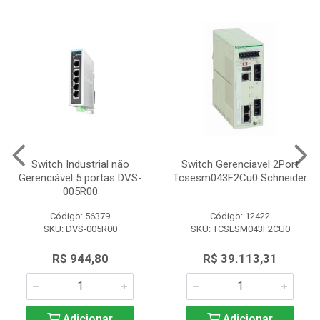
Switch Industrial não
Switch Gerenciavel 2Port
Gerenciável 5 portas DVS-
Tcsesm043F2Cu0 Schneider
005R00
Código: 56379
Código: 12422
SKU: DVS-005R00
SKU: TCSESM043F2CU0
R$ 944,80
R$ 39.113,31
Adicionar
Adicionar