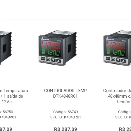
de Temperatura
CONTROLADOR TEMP
Controlador d
 1 saída de
DTK4848R01
48x48mm c/
 12Vc...
tensão 
: 56750
Código: 56749
Código
K4848V01
SKU: DTK4848R01
SKU: DT
87,09
R$ 287,09
R$ 2