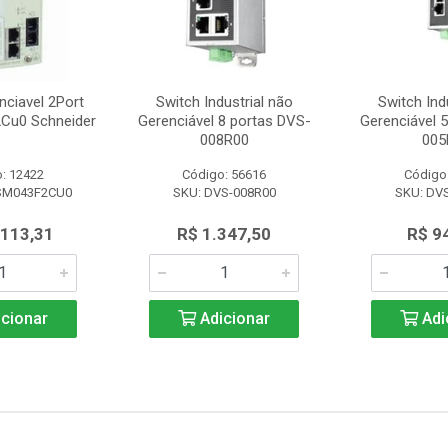
nciavel 2Port
Switch Industrial não
Switch Ind
Cu0 Schneider
Gerenciável 8 portas DVS-
Gerenciável 
008R00
005
: 12422
Código: 56616
Código
SM043F2CU0
SKU: DVS-008R00
SKU: DV
.113,31
R$ 1.347,50
R$ 9
cionar
Adicionar
Adi