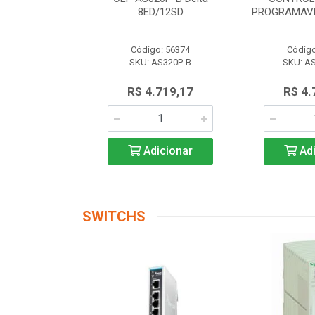
 AS228P-A
8ED/12SD
PROGRAMAVE
o: 56174
Código: 56374
Código
AS228P-A
SKU: AS320P-B
SKU: A
.719,17
R$ 4.719,17
R$ 4.
icionar
Adicionar
Adi
SWITCHS