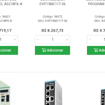
L AS218PX-A
DVP15MC11T-06
PROGRAM 
: 56621
Código: 56372
Código
S218PX-A
SKU: DVP15MC11T-06
SKU: A
719,17
R$ 8.267,73
R$ 4.
cionar
Adicionar
Adi