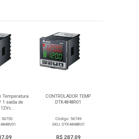
e Temperatura
CONTROLADOR TEMP
Controlador d
 1 saída de
DTK4848R01
48x48mm c/ 
12Vc...
tensão 
: 56750
Código: 56749
Código:
K4848V01
SKU: DTK4848R01
SKU: DTK
87,09
R$ 287,09
R$ 28