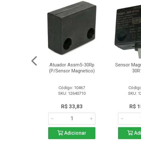
Segurança
Atuador Assm5-30Rp
Sensor Mag
12 Schneider
(P/Sensor Magnetico)
30R
o: 8161
Código: 10467
Código
SLE2727312
SKU: 12640710
SKU: 1
.566,97
R$ 33,83
R$ 1
icionar
Adicionar
Adi