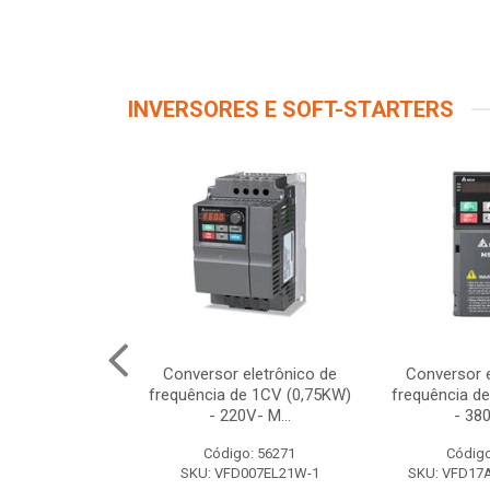
INVERSORES E SOFT-STARTERS
e Frequência
Conversor eletrônico de
Conversor e
ação 220V
frequência de 1CV (0,75KW)
frequência d
 Saida 220...
- 220V- M...
- 380
o: 12261
Código: 56271
Código
V320U04M2B
SKU: VFD007EL21W-1
SKU: VFD1