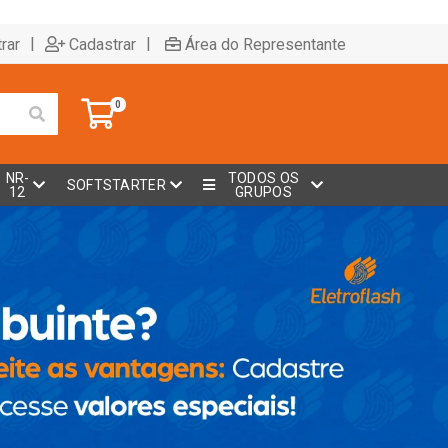
|
|
rar
Cadastrar
Área do Representante
0
NR-
TODOS OS
SOFTSTARTER
12
GRUPOS