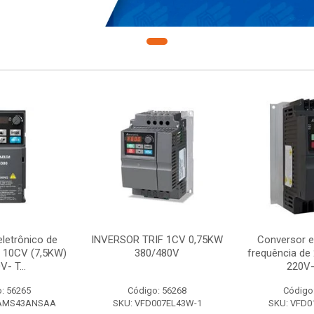
letrônico de
INVERSOR TRIF 1CV 0,75KW
Conversor e
e 10CV (7,5KW)
380/480V
frequência de
V- T...
220V-
: 56265
Código: 56268
Código
7AMS43ANSAA
SKU: VFD007EL43W-1
SKU: VFD0