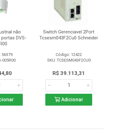
ustrial não
Switch Gerenciavel 2Port
Switch Indu
5 portas DVS-
Tcsesm043F2Cu0 Schneider
Gerenciável 8
R00
008
: 56379
Código: 12422
Código:
S-005R00
SKU: TCSESM043F2CU0
SKU: DVS
44,80
R$ 39.113,31
R$ 1.3
cionar
Adicionar
Adic