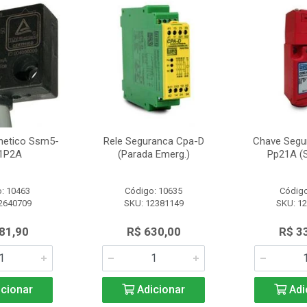
netico Ssm5-
Rele Seguranca Cpa-D
Chave Segu
1P2A
(Parada Emerg.)
Pp21A (S
: 10463
Código: 10635
Código
2640709
SKU: 12381149
SKU: 1
81,90
R$ 630,00
R$ 3
cionar
Adicionar
Adi