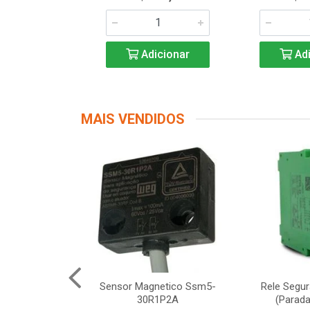
icionar
Adicionar
Adi
MAIS VENDIDOS
Segurança
Sensor Magnetico Ssm5-
Rele Segu
12 Schneider
30R1P2A
(Parada