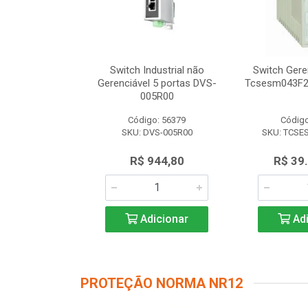
dustrial não
Switch Industrial não
Switch Gere
 8 portas DVS-
Gerenciável 5 portas DVS-
Tcsesm043F2
8R00
005R00
o: 56616
Código: 56379
Código
VS-008R00
SKU: DVS-005R00
SKU: TCSE
.347,50
R$ 944,80
R$ 39
icionar
Adicionar
Adi
PROTEÇÃO NORMA NR12