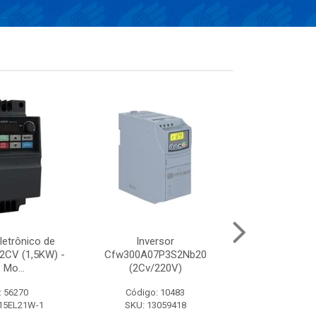
letrônico de
Inversor
INVERSOR VF
 2CV (1,5KW) -
Cfw300A07P3S2Nb20
(3CV/38
 Mo...
(2Cv/220V)
: 56270
Código: 10483
Código:
15EL21W-1
SKU: 13059418
SKU: VFD0