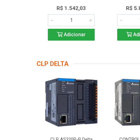
.768,62
R$ 1.542,03
R$ 5.
icionar
Adicionar
Adi
CLP DELTA
DOR LOGICO
CLP AS320P-B Delta
CONTROL