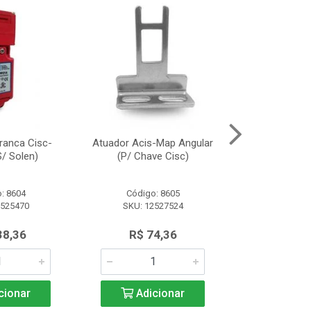
ranca Cisc-
Atuador Acis-Map Angular
Fonte Alimen
/ Solen)
(P/ Chave Cisc)
(10A/2
: 8604
Código: 8605
Código:
2525470
SKU: 12527524
SKU: 13
38,36
R$ 74,36
R$ 91
cionar
Adicionar
Adic