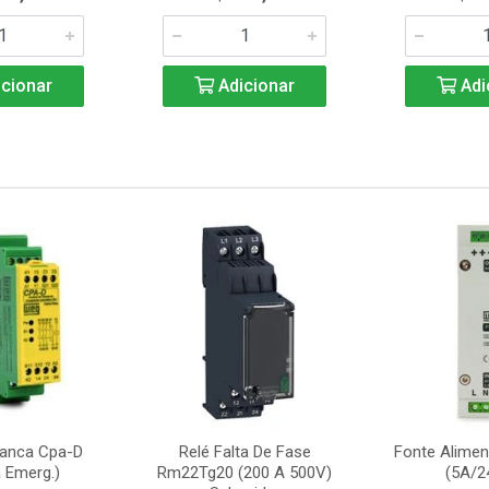
cionar
Adicionar
Adi
ranca Cpa-D
Relé Falta De Fase
Fonte Alime
 Emerg.)
Rm22Tg20 (200 A 500V)
(5A/2