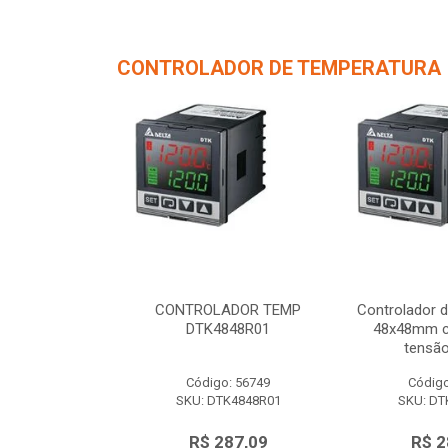
CONTROLADOR DE TEMPERATURA
de Temperatura
CONTROLADOR TEMP
Controlador 
/ 1 saída de
DTK4848R01
48x48mm c/
 12Vc...
tensão
o: 56750
Código: 56749
Código
TK4848V01
SKU: DTK4848R01
SKU: DT
287,09
R$ 287,09
R$ 2