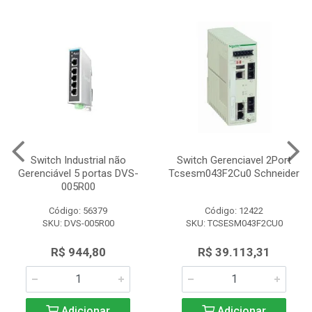
Switch Industrial não
Switch Gerenciavel 2Port
Gerenciável 5 portas DVS-
Tcsesm043F2Cu0 Schneider
005R00
Código: 56379
Código: 12422
SKU: DVS-005R00
SKU: TCSESM043F2CU0
R$ 944,80
R$ 39.113,31
Adicionar
Adicionar