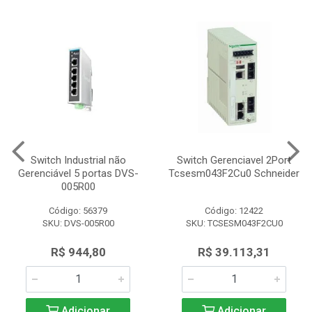
Switch Industrial não
Switch Gerenciavel 2Port
Gerenciável 5 portas DVS-
Tcsesm043F2Cu0 Schneider
005R00
Código: 56379
Código: 12422
SKU: DVS-005R00
SKU: TCSESM043F2CU0
R$ 944,80
R$ 39.113,31
Adicionar
Adicionar