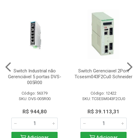
Switch Industrial não
Switch Gerenciavel 2Port
Gerenciável 5 portas DVS-
Tcsesm043F2Cu0 Schneider
005R00
Código: 56379
Código: 12422
SKU: DVS-005R00
SKU: TCSESM043F2CU0
R$ 944,80
R$ 39.113,31
Adicionar
Adicionar