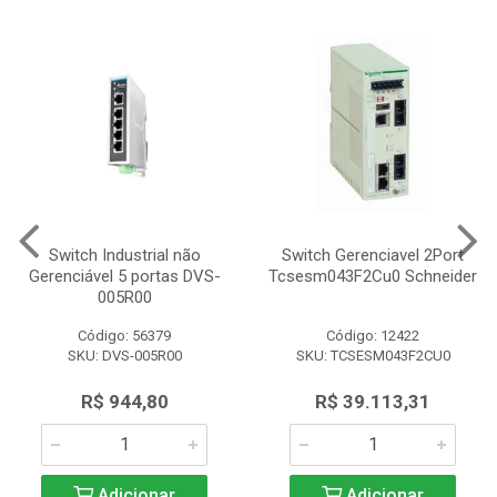
Switch Industrial não
Switch Gerenciavel 2Port
Gerenciável 5 portas DVS-
Tcsesm043F2Cu0 Schneider
005R00
Código: 56379
Código: 12422
SKU: DVS-005R00
SKU: TCSESM043F2CU0
R$ 944,80
R$ 39.113,31
Adicionar
Adicionar