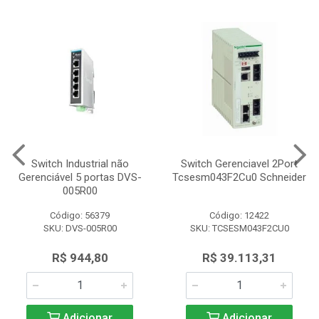
Switch Industrial não
Switch Gerenciavel 2Port
Gerenciável 5 portas DVS-
Tcsesm043F2Cu0 Schneider
005R00
Código: 56379
Código: 12422
SKU: DVS-005R00
SKU: TCSESM043F2CU0
R$ 944,80
R$ 39.113,31
Adicionar
Adicionar