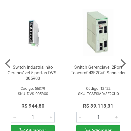
Switch Industrial não
Switch Gerenciavel 2Port
Gerenciável 5 portas DVS-
Tcsesm043F2Cu0 Schneider
005R00
Código: 56379
Código: 12422
SKU: DVS-005R00
SKU: TCSESM043F2CU0
R$ 944,80
R$ 39.113,31
Adicionar
Adicionar