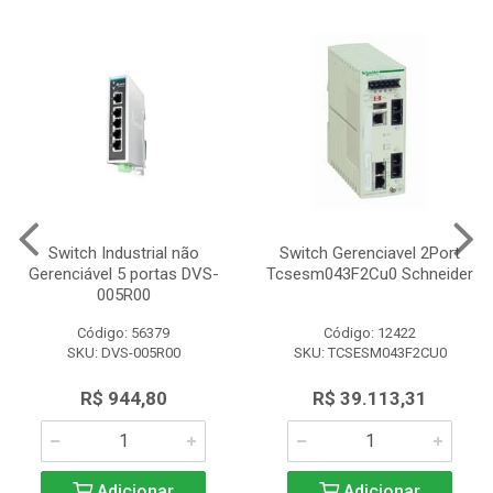
Switch Industrial não
Switch Gerenciavel 2Port
Gerenciável 5 portas DVS-
Tcsesm043F2Cu0 Schneider
005R00
Código: 56379
Código: 12422
SKU: DVS-005R00
SKU: TCSESM043F2CU0
R$ 944,80
R$ 39.113,31
Adicionar
Adicionar